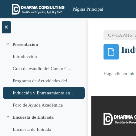
Página Principal
Salta al contenido principal
CV-GAP016
Presentación
Ind
Colapsar
Introducción
Guía de estudio del Curso: CV-GAP016
Haga clic en
inic
Programa de Actividades del Curso: CV-GAP016
Inducción y Entrenamiento en la Plataforma
Foro de Ayuda Académica
Encuesta de Entrada
Colapsar
Encuesta de Entrada