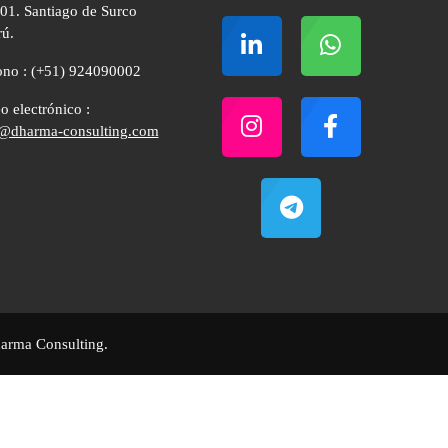
01. Santiago de Surco
rú.
ono : (+51) 924090002
 electrónico :
@dharma-consulting.com
harma Consulting.