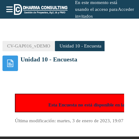
En este momento está
usando el acceso para
Acceder
invitados
Salta al contenido principal
CV-GAP016_vDEMO
Unidad 10 - Encuesta
Unidad 10 - Encuesta
Esta Encuesta no está disponible en la ver
Última modificación: martes, 3 de enero de 2023, 19:07