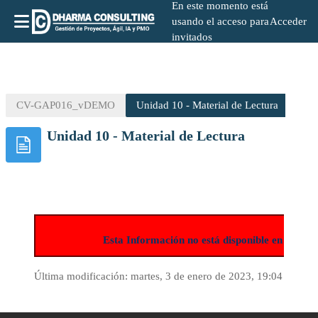
En este momento está
usando el acceso para
Acceder
invitados
Salta al contenido principal
CV-GAP016_vDEMO
Unidad 10 - Material de Lectura
Unidad 10 - Material de Lectura
Esta Información no está disponible en la ve
Última modificación: martes, 3 de enero de 2023, 19:04