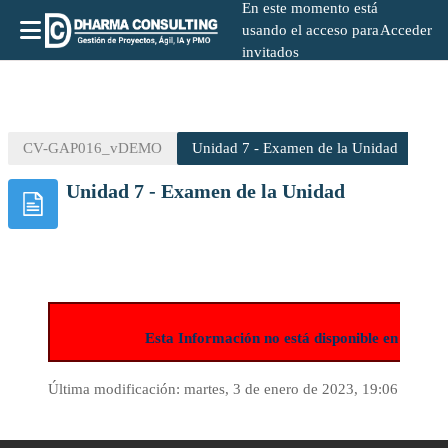
En este momento está
usando el acceso para
Acceder
invitados
Salta al contenido principal
CV-GAP016_vDEMO
Unidad 7 - Examen de la Unidad
Unidad 7 - Examen de la Unidad
Esta Información no está disponible en la ve
Última modificación: martes, 3 de enero de 2023, 19:06