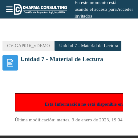
En este momento está
usando el acceso para
Acceder
invitados
Salta al contenido principal
CV-GAP016_vDEMO
Unidad 7 - Material de Lectura
Unidad 7 - Material de Lectura
Esta Información no está disponible en la ve
Última modificación: martes, 3 de enero de 2023, 19:04