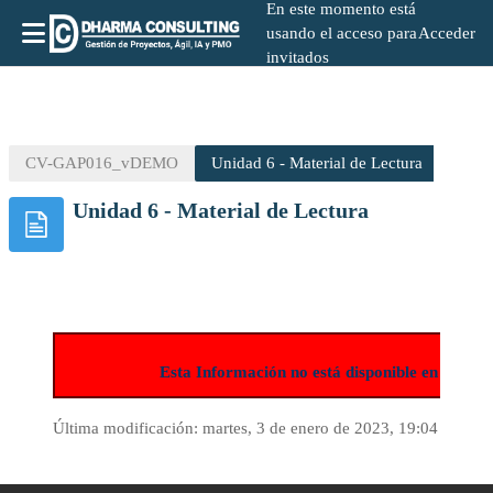
En este momento está
usando el acceso para
Acceder
invitados
Salta al contenido principal
CV-GAP016_vDEMO
Unidad 6 - Material de Lectura
Unidad 6 - Material de Lectura
Esta Información no está disponible en la ve
Última modificación: martes, 3 de enero de 2023, 19:04