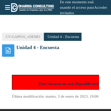
En este momento está
usando el acceso para
Acceder
invitados
Salta al contenido principal
CV-GAP016_vDEMO
Unidad 4 - Encuesta
Unidad 4 - Encuesta
Esta Encuesta no está disponible en la ver
Última modificación: martes, 3 de enero de 2023, 19:06