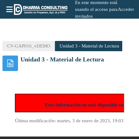
En este momento está
usando el acceso para
Acceder
invitados
Salta al contenido principal
CV-GAP016_vDEMO
Unidad 3 - Material de Lectura
Unidad 3 - Material de Lectura
Esta Información no está disponible en la ve
Última modificación: martes, 3 de enero de 2023, 19:03