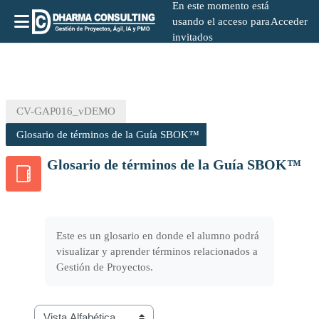
En este momento está
usando el acceso para
Acceder
invitados
Salta al contenido principal
CV-GAP016_vDEMO
Glosario de términos de la Guía SBOK™
Glosario de términos de la Guía SBOK™
Este es un glosario en donde el alumno podrá
visualizar y aprender términos relacionados a
Gestión de Proyectos.