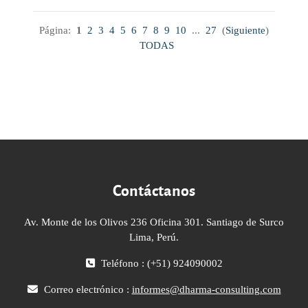
Página:
1
2
3
4
5
6
7
8
9
10
...
27
(
Siguiente
)
TODAS
Contáctanos
Av. Monte de los Olivos 236 Oficina 301. Santiago de Surco
Lima, Perú.
Teléfono : (+51) 924090002
Correo electrónico :
informes@dharma-consulting.com