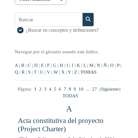
Navegue por el glosario usando este índice.
Buscar
Buscar
¿Buscar en conceptos y definiciones?
Navegue por el glosario usando este índice.
A
|
B
|
C
|
D
|
E
|
F
|
G
|
H
|
I
|
J
|
K
|
L
|
M
|
N
|
Ñ
|
O
|
P
|
Q
|
R
|
S
|
T
|
U
|
V
|
W
|
X
|
Y
|
Z
|
TODAS
Página:
1
2
3
4
5
6
7
8
9
10
...
27
(
Siguiente
)
TODAS
A
Acta constitutiva del proyecto
(Project Charter)