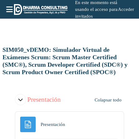
En este momento está
usando el acceso para
Acceder
invitados
Salta al contenido principal
SIM050_vDEMO: Simulador Virtual de
Exámenes Scrum: Scrum Master Certified
(SMC®), Scrum Developer Certified (SDC®) y
Scrum Product Owner Certified (SPOC®)
Diagrama de temas
Presentación
Colapsar todo
Página
Presentación